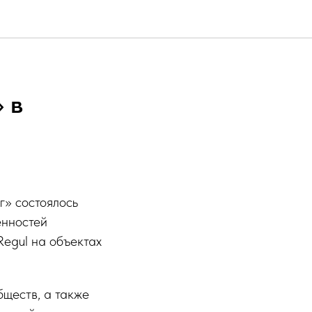
 в
г» состоялось
енностей
egul на объектах
ществ, а также