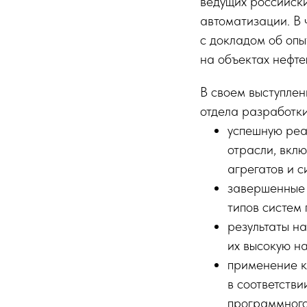
ведущих российск
автоматизации. В
с докладом об оп
на объектах нефте
В своем выступле
отдела разработк
успешную реа
отрасли, вкл
агрегатов и 
завершенные 
типов систем
результаты н
их высокую н
применение к
в соответств
программного