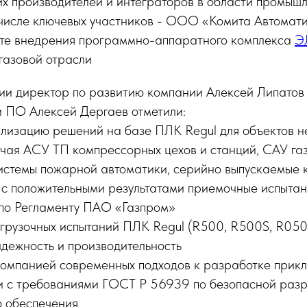
их производителей и интеграторов в области промыш
 числе ключевых участников - ООО «Комита Автомати
ыте внедрения программно-аппаратного комплекса
Э
газовой отрасли
нии директор по развитию компании Алексей Липатов
и ПО Алексей Дергаев отметили:
лизацию решений на базе ПЛК Regul для объектов н
ючая АСУ ТП компрессорных цехов и станций, САУ г
системы пожарной автоматики, серийно выпускаемые
с положительными результатами приемочные испытан
 по Регламенту ПАО «Газпром»
агрузочных испытаний ПЛК Regul (R500, R500S, R050
адежность и производительность
омпанией современных подходов к разработке прик
ии с требованиями ГОСТ Р 56939 по безопасной раз
 обеспечения