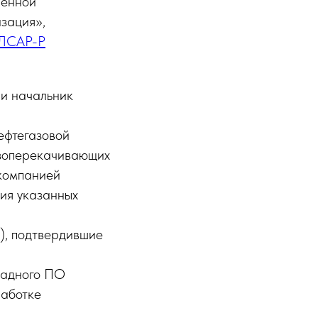
ленной
зация»,
ЛСАР-Р
 и начальник
ефтегазовой
азоперекачивающих
 компанией
ия указанных
), подтвердившие
ладного ПО
работке