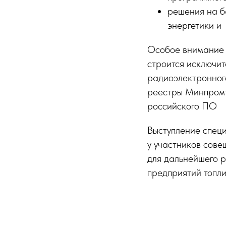
решения на б
энергетики и
Особое внимание 
строится исключит
радиоэлектронног
реестры Минпромт
российского ПО
Выступление спец
у участников сов
для дальнейшего 
предприятий топли