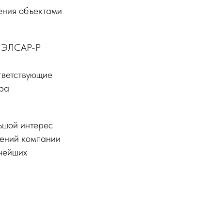
ения объектами
К ЭЛСАР-Р
тветствующие
тра
ьшой интерес
шений компании
пнейших